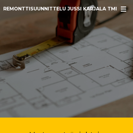
Siirry
REMONTTISUUNNITTELU JUSSI KARJALA TMI
pääsisältöön