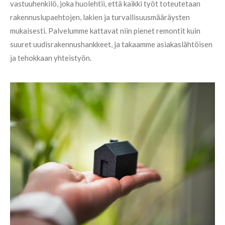
vastuuhenkilö, joka huolehtii, että kaikki työt toteutetaan
rakennuslupaehtojen, lakien ja turvallisuusmääräysten
mukaisesti. Palvelumme kattavat niin pienet remontit kuin
suuret uudisrakennushankkeet, ja takaamme asiakaslähtöisen
ja tehokkaan yhteistyön.